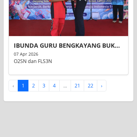
IBUNDA GURU BENGKAYANG BUKA O2SN DAN FLS3N KECAMATAN TUJUH BELAS 2026
07 Apr 2026
O2SN dan FLS3N
‹
1
2
3
4
...
21
22
›