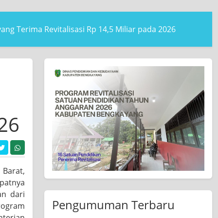
ng Terima Revitalisasi Rp 14,5 Miliar pada 2026
026
Barat,
epatnya
an dari
Pengumuman Terbaru
Program
nterian