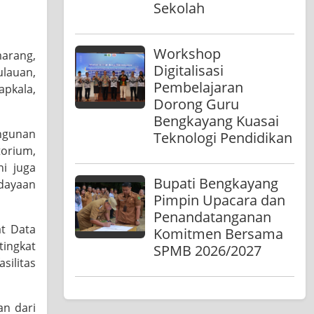
Sekolah
Workshop
marang,
Digitalisasi
lauan,
Pembelajaran
pkala,
Dorong Guru
Bengkayang Kuasai
angunan
Teknologi Pendidikan
torium,
ni juga
Bupati Bengkayang
rdayaan
Pimpin Upacara dan
Penandatanganan
at Data
Komitmen Bersama
tingkat
SPMB 2026/2027
silitas
n dari