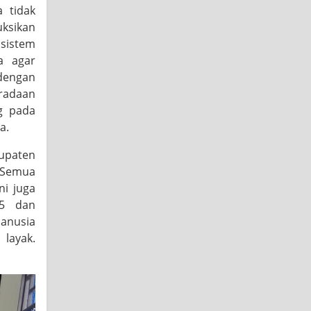
 tidak
uksikan
osistem
a agar
dengan
radaan
g pada
a.
bupaten
 Semua
ni juga
45 dan
anusia
layak.