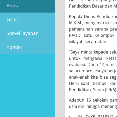
Berita
Pendidikan Dasar dan 
Kepala Dinas Pendidika
Galeri
M.K.M., menginstruksik
pemenuhan sarana prasa
Survei layanan
PAUD, satu Kelompok B
wilayah kecamatan.
Kontak
“Saya minta kepada selu
untuk mengawal ketat 
evaluasi. Dana 14,5 mi
seluruh prosesnya berja
anak-anak kita bisa se
Heru saat memberikan
Pendidikan, Senin (29/6)
Adapun 16 sekolah pene
usia dini hingga meneng
•
PAUD/KB: PAUD Darul