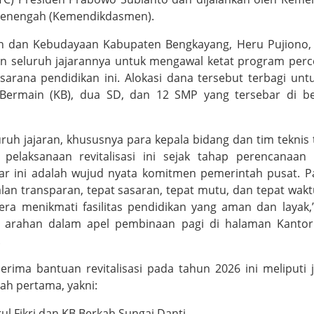
Menengah (Kemendikdasmen).
n dan Kebudayaan Kabupaten Bengkayang, Heru Pujiono, 
an seluruh jajarannya untuk mengawal ketat program per
rana pendidikan ini. Alokasi dana tersebut terbagi unt
ermain (KB), dua SD, dan 12 SMP yang tersebar di be
ruh jajaran, khususnya para kepala bidang dan tim teknis t
pelaksanaan revitalisasi ini sejak tahap perencanaan 
liar ini adalah wujud nyata komitmen pemerintah pusat. P
lan transparan, tepat sasaran, tepat mutu, dan tepat wakt
gera menikmati fasilitas pendidikan yang aman dan layak,
 arahan dalam apel pembinaan pagi di halaman Kantor
.
rima bantuan revitalisasi pada tahun 2026 ini meliputi 
ah pertama, yakni:
 Fikri dan KB Berkah Sungai Danti.