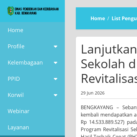
Home
List Pen
Home
Lanjutkan
Profile
Sekolah d
Kelembagaan
Revitalisa
PPID
29 Jun 2026
Korwil
BENGKAYANG – Sebanya
Webinar
kembali mendapatkan alo
Rp 14.533.889.527) pad
Layanan
Program Revitalisasi S
Hasil Terbaik Cepat (P