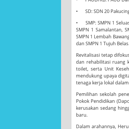
•
SD: SDN 20 Pakucing
•
SMP: SMPN 1 Seluas
SMPN 1 Samalantan, SM
SMPN 1 Lembah Bawang,
dan SMPN 1 Tujuh Belas
Revitalisasi tetap dif
dan rehabilitasi ruang 
toilet, serta Unit Kese
mendukung upaya digita
tenaga kerja lokal dala
Pemilihan sekolah pene
Pokok Pendidikan (Dapo
kerusakan sedang hingg
baru.
Dalam arahannya, Heru