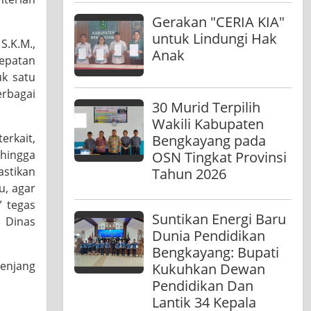
Gerakan "CERIA KIA"
untuk Lindungi Hak
S.K.M.,
Anak
cepatan
uk satu
rbagai
30 Murid Terpilih
Wakili Kabupaten
erkait,
Bengkayang pada
hingga
OSN Tingkat Provinsi
astikan
Tahun 2026
u, agar
” tegas
Suntikan Energi Baru
 Dinas
Dunia Pendidikan
Bengkayang: Bupati
jenjang
Kukuhkan Dewan
Pendidikan Dan
Lantik 34 Kepala