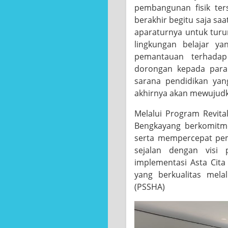
pembangunan fisik ter
berakhir begitu saja sa
aparaturnya untuk turu
lingkungan belajar y
pemantauan terhadap 
dorongan kepada para 
sarana pendidikan yan
akhirnya akan mewujudk
Melalui Program Revita
Bengkayang berkomitm
serta mempercepat peme
sejalan dengan visi
implementasi Asta Cit
yang berkualitas mela
(PSSHA)