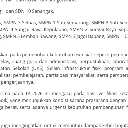
 II dan SDN 10 Senangak.
, SMPN 3 Seluas, SMPN 1 Suti Semarang, SMPN 3 Suti Se
PN 4 Sungai Raya Kepulauan, SMPN 2 Sungai Raya Kepu
 SMPN 3 Lembah Bawang, SMPN 3 Jagoi Babang, SMPN 1 Ca
.
okuskan pada pemenuhan kebutuhan esensial, seperti pemb
kelas, ruang guru dan administrasi, perpustakaan, labora
hatan Sekolah (UKS). Selain infrastruktur fisik, program i
lisasi pembelajaran, partisipasi masyarakat, serta pembe
m pengerjaannya.
rima pada TA 2026 ini mengacu pada hasil verifikasi ket
dik) yang menunjukkan kondisi sarana prasarana dengan 
a berat, serta adanya urgensi kebutuhan pembangunan fa
 juga mengingatkan untuk memantau dampak keberlanjuta