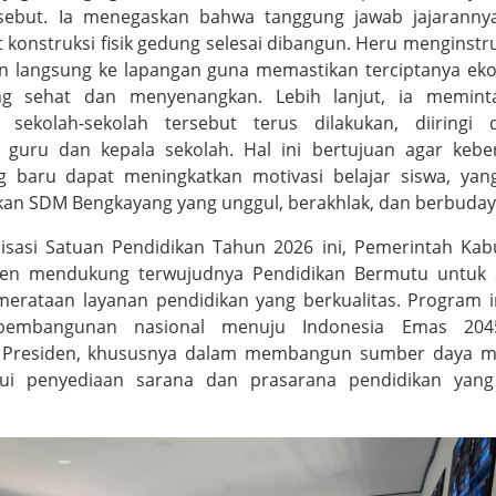
sebut. Ia menegaskan bahwa tanggung jawab jajarannya
at konstruksi fisik gedung selesai dibangun. Heru menginstr
n langsung ke lapangan guna memastikan terciptanya ek
ang sehat dan menyenangkan. Lebih lanjut, ia memint
sekolah-sekolah tersebut terus dilakukan, diiringi 
guru dan kepala sekolah. Hal ini bertujuan agar kebe
g baru dapat meningkatkan motivasi belajar siswa, yan
an SDM Bengkayang yang unggul, berakhlak, dan berbuday
lisasi Satuan Pendidikan Tahun 2026 ini, Pemerintah Ka
en mendukung terwujudnya Pendidikan Bermutu untuk
rataan layanan pendidikan yang berkualitas. Program i
 pembangunan nasional menuju Indonesia Emas 20
a Presiden, khususnya dalam membangun sumber daya m
lui penyediaan sarana dan prasarana pendidikan yang 