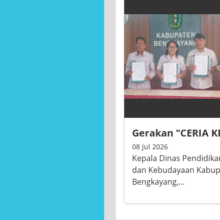
Bidang Pembinaan Pendidi
dengan Bupati melalui ko
BERITA