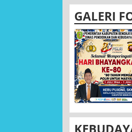
08 Jul 2026
Kepala Dinas Pendidika
dan Kebudayaan Kabup
Bengkayang,...
GALERI F