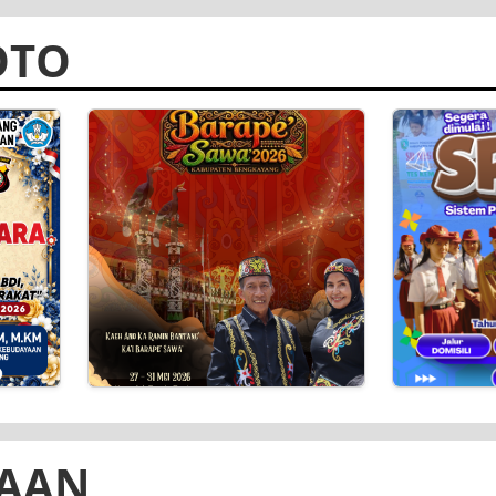
Gerakan "CERIA KIA" untuk Lindungi Hak Anak
Lanjutkan PHTC Presiden, 16 Sekolah di Bengkayang Terima Revitalisasi Rp 14,5 Miliar pada 2026
29 Jun 2026
26 Jun 202
n
Lanjutkan PHTC Presiden, 16
30 Murid T
aten
Sekolah di Bengkayang
Kabupate
Terima Rev...
pada OSN 
OTO