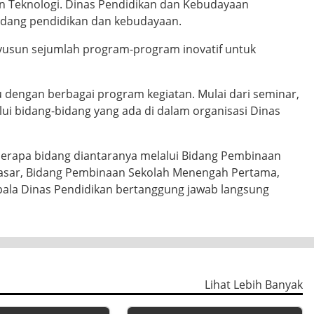
 Negeri dan Otonomi Daerah mengangkat Bupati
ari segala lini, termasuk diantaranya bidang
ayaan Kabupaten Bengkayang yang saat ini di Jabat oleh
 berada di bawah kewenangan pemerintah kabupaten
n Teknologi. Dinas Pendidikan dan Kebudayaan
idang pendidikan dan kebudayaan.
yusun sejumlah program-program inovatif untuk
 dengan berbagai program kegiatan. Mulai dari seminar,
lui bidang-bidang yang ada di dalam organisasi Dinas
eberapa bidang diantaranya melalui Bidang Pembinaan
asar, Bidang Pembinaan Sekolah Menengah Pertama,