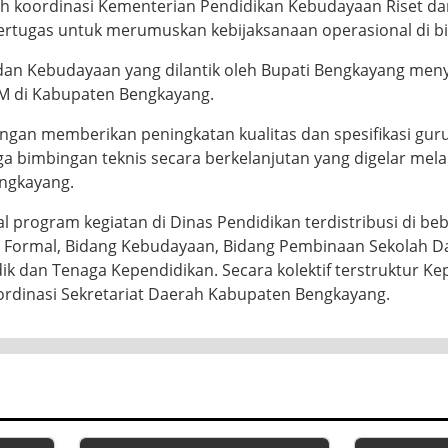
a UU pembentukan itu, pada 27 April 1999, Menteri Dalam
dijabat oleh Drs. Jacobus Luna.
lakukan oleh pemerintah kabupaten bengkayang dilakukan d
n yang terkoordinasi di bawah Dinas Pendidikan dan Kebud
m.
budayaan Kabupaten Bengkayang merupakan instansi yang
h koordinasi Kementerian Pendidikan Kebudayaan Riset da
rtugas untuk merumuskan kebijaksanaan operasional di b
dan Kebudayaan yang dilantik oleh Bupati Bengkayang men
M di Kabupaten Bengkayang.
ngan memberikan peningkatan kualitas dan spesifikasi guru
a bimbingan teknis secara berkelanjutan yang digelar mela
ngkayang.
l program kegiatan di Dinas Pendidikan terdistribusi di b
 Formal, Bidang Kebudayaan, Bidang Pembinaan Sekolah D