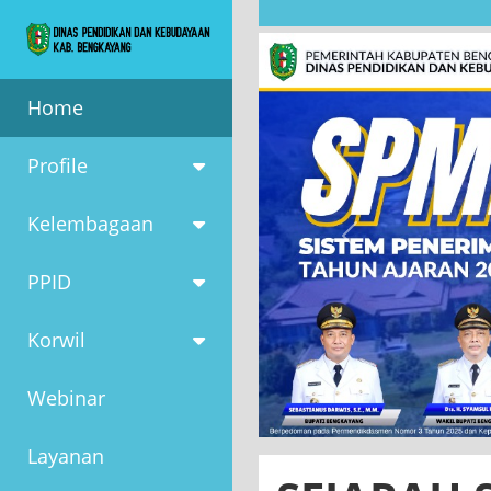
Home
Profile
Kelembagaan
PPID
Korwil
Previous
Webinar
Layanan