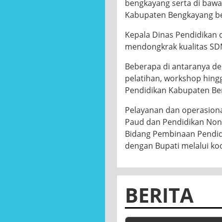
Sepekan setelah terbitny
Bengkayang pertama yang 
Pembangunan yang yang di
pendidikan dan kebudayaa
Heru Pujiono, S,Km., M.K
Dinas Pendidikan dan Ke
bengkayang serta di bawa
Kabupaten Bengkayang be
Kepala Dinas Pendidikan 
mendongkrak kualitas SD
Beberapa di antaranya de
pelatihan, workshop hingg
Pendidikan Kabupaten Be
Pelayanan dan operasiona
Paud dan Pendidikan Non