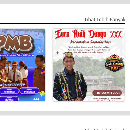
30 Murid Terpilih Wakili Kabupaten Bengkayang pada OSN Tingkat Provinsi Tahun 2026
Suntikan Energi Baru Dunia Pendidikan Bengkayang: Bupati Kukuhkan Dewan Pendidikan Dan Lantik 34 Kepala Sekolah
6
22 Jun 2026
erpilih Wakili
#Pengukuhan Dewan
n Bengkayang
Pendidikan #Pelantikan
Tingk...
Kepala Sekolah
Lihat Lebih Banyak